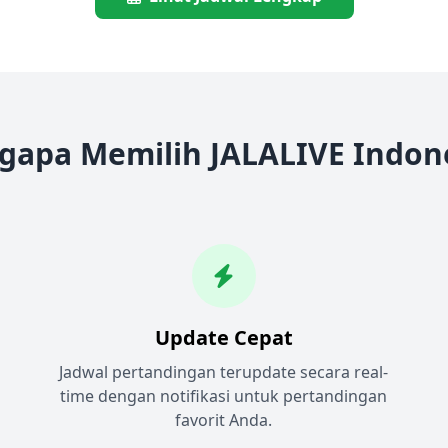
apa Memilih JALALIVE Indon
Update Cepat
Jadwal pertandingan terupdate secara real-
time dengan notifikasi untuk pertandingan
favorit Anda.