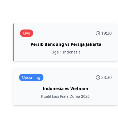
19:30
Live
Persib Bandung vs Persija Jakarta
Liga 1 Indonesia
23:30
Upcoming
Indonesia vs Vietnam
Kualifikasi Piala Dunia 2026